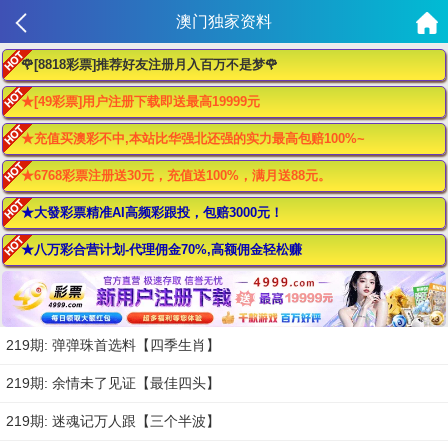
澳门独家资料
🌹[8818彩票]推荐好友注册月入百万不是梦🌹
★[49彩票]用户注册下载即送最高19999元
★充值买澳彩不中,本站比华强北还强的实力最高包赔100%~
★6768彩票注册送30元，充值送100%，满月送88元。
★大發彩票精准AI高频彩跟投，包赔3000元！
★八万彩合营计划-代理佣金70%,高额佣金轻松赚
219期: 弹弹珠首选料【四季生肖】
219期: 余情未了见证【最佳四头】
219期: 迷魂记万人跟【三个半波】