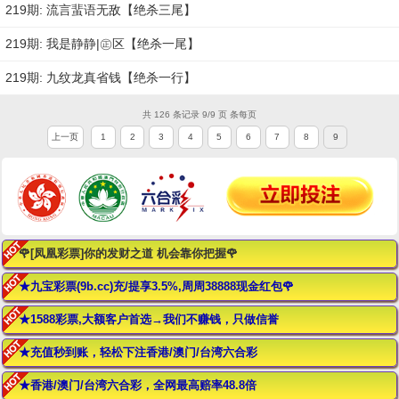
219期: 流言蜚语无敌【绝杀三尾】
219期: 我是静静|㊣区【绝杀一尾】
219期: 九纹龙真省钱【绝杀一行】
共 126 条记录 9/9 页 条每页
上一页
1
2
3
4
5
6
7
8
9
🌹[凤凰彩票]你的发财之道 机会靠你把握🌹
★九宝彩票(9b.cc)充/提享3.5%,周周38888现金红包🌹
★1588彩票,大额客户首选→我们不赚钱，只做信誉
★充值秒到账，轻松下注香港/澳门/台湾六合彩
★香港/澳门/台湾六合彩，全网最高赔率48.8倍